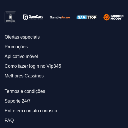
Ofertas especiais
Promoções
Aplicativo móvel
Como fazer login no Vip345
Melhores Cassinos
Termos e condições
Suporte 24/7
Entre em contato conosco
FAQ