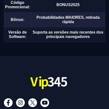
Código
BONUS2025
Promocional:
Probabilidades MAIORES, retirada
Bônus:
rápida
Versão de
Suporta as versões mais recentes dos
Software:
principais navegadores