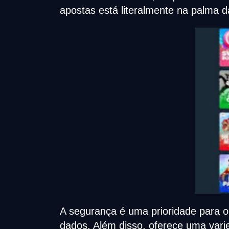
apostas está literalmente na palma 
A segurança é uma prioridade para o a
dados. Além disso, oferece uma var