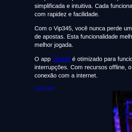
simplificada e intuitiva. Cada funci
com rapidez e facilidade.
Com o Vip345, você nunca perde um e
de apostas. Esta funcionalidade mel
melhor jogada.
O app
Vip345
é otimizado para func
interrupções. Com recursos offline, 
conexão com a internet.
71X Com