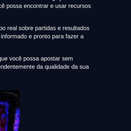
ocê possa encontrar e usar recursos
 real sobre partidas e resultados
informado e pronto para fazer a
 que você possa apostar sem
ependentemente da qualidade da sua