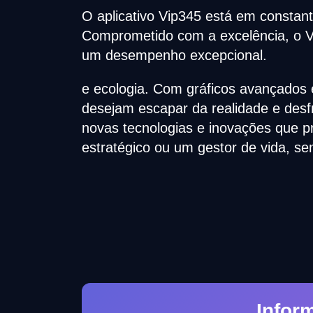
O aplicativo Vip345 está em constan
Comprometido com a excelência, o Vi
um desempenho excepcional.
e ecologia. Com gráficos avançados 
desejam escapar da realidade e desfr
novas tecnologias e inovações que pr
estratégico ou um gestor de vida, s
Infor