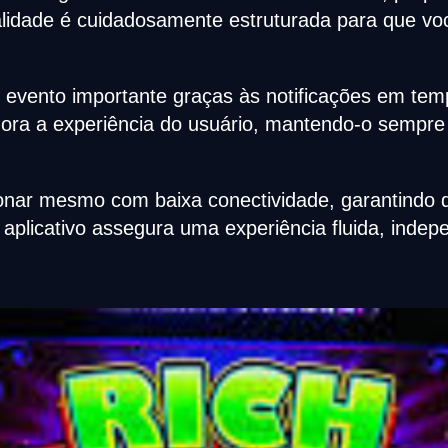
onalidade é cuidadosamente estruturada para que v
vento importante graças às notificações em tempo
hora a experiência do usuário, mantendo-o sempre 
ionar mesmo com baixa conectividade, garantindo
o aplicativo assegura uma experiência fluida, ind