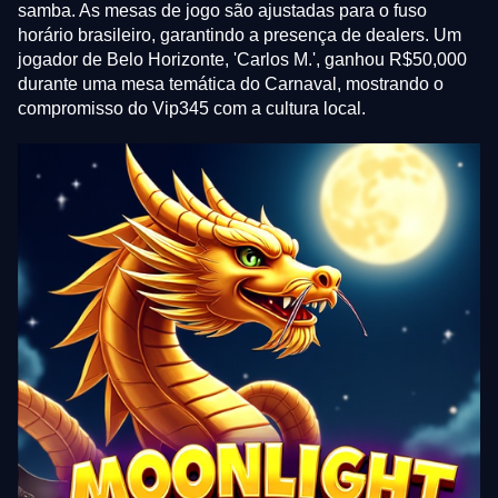
samba. As mesas de jogo são ajustadas para o fuso
horário brasileiro, garantindo a presença de dealers. Um
jogador de Belo Horizonte, 'Carlos M.', ganhou R$50,000
durante uma mesa temática do Carnaval, mostrando o
compromisso do Vip345 com a cultura local.