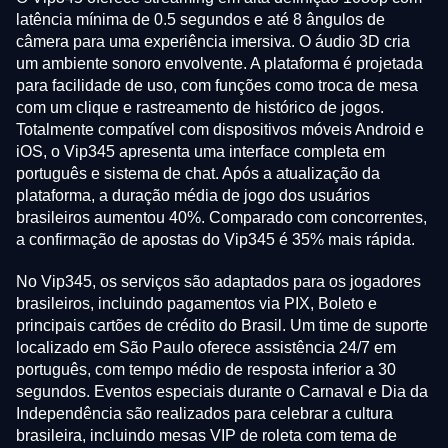
latência mínima de 0.5 segundos e até 8 ângulos de
câmera para uma experiência imersiva. O áudio 3D cria
um ambiente sonoro envolvente. A plataforma é projetada
para facilidade de uso, com funções como troca de mesa
com um clique e rastreamento de histórico de jogos.
Totalmente compatível com dispositivos móveis Android e
iOS, o Vip345 apresenta uma interface completa em
português e sistema de chat. Após a atualização da
plataforma, a duração média de jogo dos usuários
brasileiros aumentou 40%. Comparado com concorrentes,
a confirmação de apostas do Vip345 é 35% mais rápida.
No Vip345, os serviços são adaptados para os jogadores
brasileiros, incluindo pagamentos via PIX, Boleto e
principais cartões de crédito do Brasil. Um time de suporte
localizado em São Paulo oferece assistência 24/7 em
português, com tempo médio de resposta inferior a 30
segundos. Eventos especiais durante o Carnaval e Dia da
Independência são realizados para celebrar a cultura
brasileira, incluindo mesas VIP de roleta com tema de