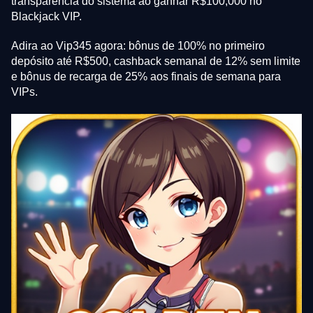
transparência do sistema ao ganhar R$100,000 no
Blackjack VIP.
Adira ao Vip345 agora: bônus de 100% no primeiro
depósito até R$500, cashback semanal de 12% sem limite
e bônus de recarga de 25% aos finais de semana para
VIPs.