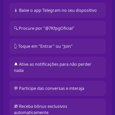
📱 Baixe o app Telegram no seu dispositivo
🔍 Procure por "@7KfpgOficial"
👆 Toque em "Entrar" ou "Join"
🔔 Ative as notificações para não perder
nada
💬 Participe das conversas e interaja
🎁 Receba bônus exclusivos
automaticamente