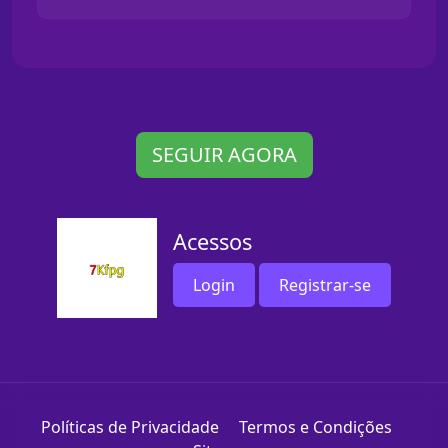
SEGUIR AGORA
Acessos
Login
Registrar-se
Políticas de Privacidade
Termos e Condições