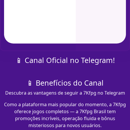
📱 Canal Oficial no Telegram!
📱 Benefícios do Canal
Descubra as vantagens de seguir a 7Kfpg no Telegram
Como a plataforma mais popular do momento, a 7Kfpg
oferece jogos completos — a 7Kfpg Brasil tem
promoções incríveis, operação fluida e bônus
misteriosos para novos usuários.