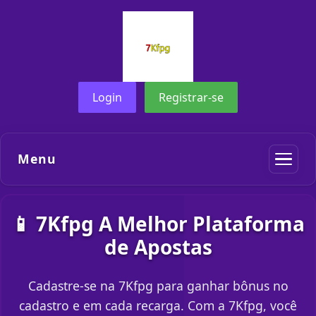
Login
Registrar-se
Menu
📱 7Kfpg A Melhor Plataforma
de Apostas
Cadastre-se na 7Kfpg para ganhar bônus no
cadastro e em cada recarga. Com a 7Kfpg, você