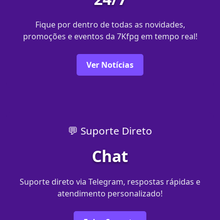
Fique por dentro de todas as novidades,
promoções e eventos da 7Kfpg em tempo real!
Ver Notícias
💬 Suporte Direto
Chat
Suporte direto via Telegram, respostas rápidas e
atendimento personalizado!