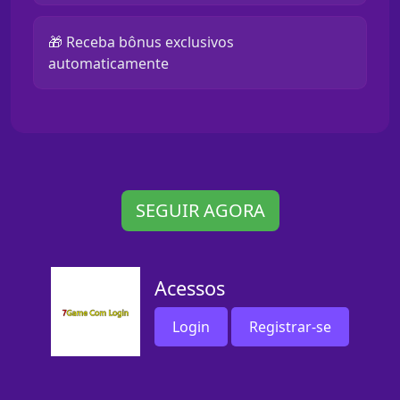
🎁 Receba bônus exclusivos
automaticamente
SEGUIR AGORA
Acessos
Login
Registrar-se