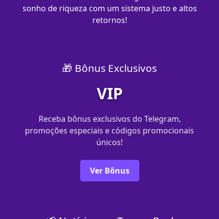
sonho de riqueza com um sistema justo e altos
retornos!
🎁 Bônus Exclusivos
VIP
Receba bônus exclusivos do Telegram,
promoções especiais e códigos promocionais
únicos!
Ver Bônus