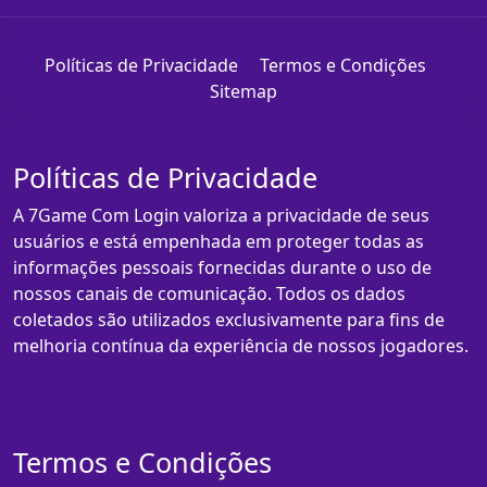
Políticas de Privacidade
Termos e Condições
Sitemap
Políticas de Privacidade
A 7Game Com Login valoriza a privacidade de seus
usuários e está empenhada em proteger todas as
informações pessoais fornecidas durante o uso de
nossos canais de comunicação. Todos os dados
coletados são utilizados exclusivamente para fins de
melhoria contínua da experiência de nossos jogadores.
Termos e Condições