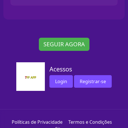
SEGUIR AGORA
Acessos
Login
Registrar-se
Políticas de Privacidade
Termos e Condições