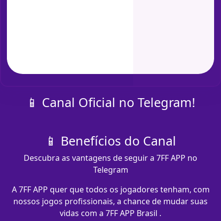
📱 Canal Oficial no Telegram!
📱 Benefícios do Canal
Descubra as vantagens de seguir a 7FF APP no
Telegram
A 7FF APP quer que todos os jogadores tenham, com
nossos jogos profissionais, a chance de mudar suas
vidas com a 7FF APP Brasil .