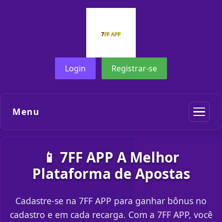
Login
Registrar-se
Menu
📱 7FF APP A Melhor
Plataforma de Apostas
Cadastre-se na 7FF APP para ganhar bônus no
cadastro e em cada recarga. Com a 7FF APP, você