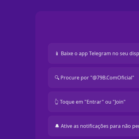
📱 Baixe o app Telegram no seu disp
🔍 Procure por "@79B.ComOficial"
👆 Toque em "Entrar" ou "Join"
🔔 Ative as notificações para não p