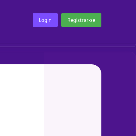
Login
Registrar-se