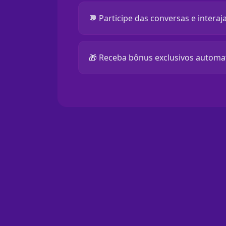
💬 Participe das conversas e interaj
🎁 Receba bônus exclusivos autom