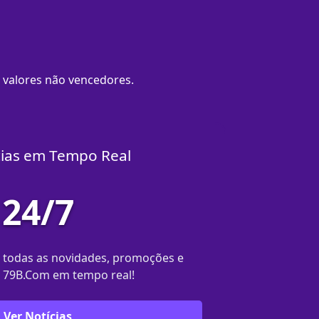
 valores não vencedores.
cias em Tempo Real
24/7
e todas as novidades, promoções e
 79B.Com em tempo real!
Ver Notícias