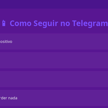
📱 Como Seguir no Telegram
ositivo
erder nada