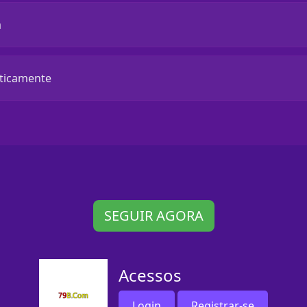
a
aticamente
SEGUIR AGORA
Acessos
Login
Registrar-se