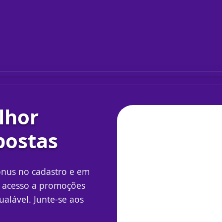
lhor
postas
ônus no cadastro e em
m acesso a promoções
ualável. Junte-se aos