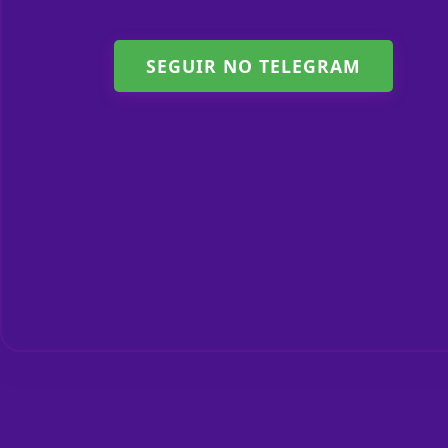
SEGUIR NO TELEGRAM