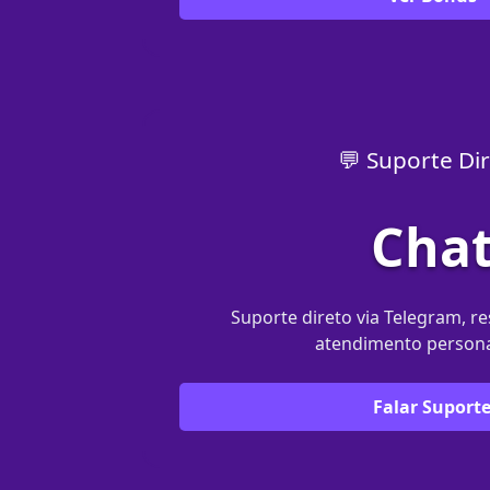
💬 Suporte Di
Cha
Suporte direto via Telegram, r
atendimento persona
Falar Suport