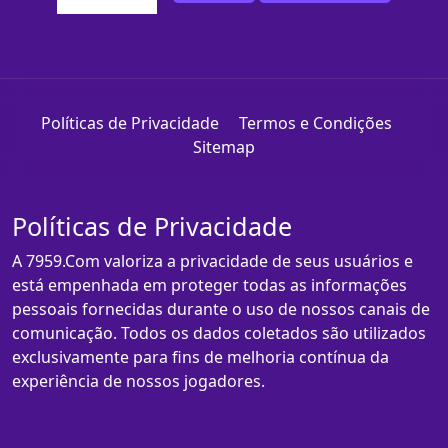
Políticas de Privacidade
Termos e Condições
Sitemap
Políticas de Privacidade
A 7959.Com valoriza a privacidade de seus usuários e
está empenhada em proteger todas as informações
pessoais fornecidas durante o uso de nossos canais de
comunicação. Todos os dados coletados são utilizados
exclusivamente para fins de melhoria contínua da
experiência de nossos jogadores.