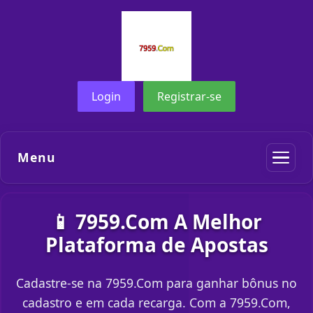
Login
Registrar-se
Menu
📱 7959.Com A Melhor
Plataforma de Apostas
Cadastre-se na 7959.Com para ganhar bônus no
cadastro e em cada recarga. Com a 7959.Com,