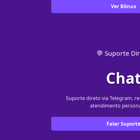
Ver Bônus
💬 Suporte Di
Cha
Suporte direto via Telegram, r
atendimento persona
Falar Suport