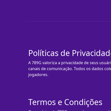
Políticas de Privacida
A 789G valoriza a privacidade de seus usuá
canais de comunicação. Todos os dados cole
jogadores.
Termos e Condições