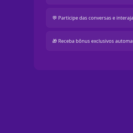
💬 Participe das conversas e interaj
🎁 Receba bônus exclusivos autom