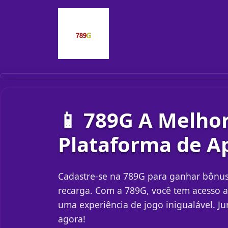
📱 789G A Melho
Plataforma de A
Cadastre-se na 789G para ganhar bônus
recarga. Com a 789G, você tem acesso a
uma experiência de jogo inigualável. J
agora!