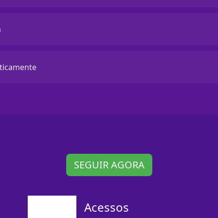
a
aticamente
SEGUIR AGORA
Acessos