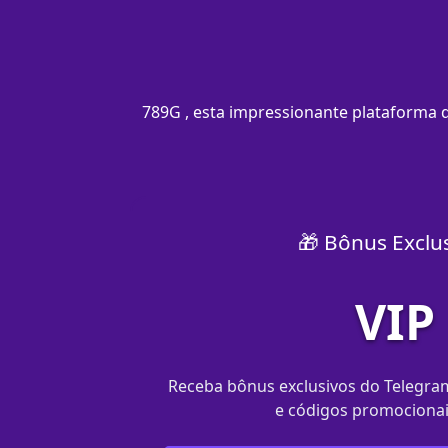
789G , esta impressionante plataforma 
🎁 Bônus Exclu
VIP
Receba bônus exclusivos do Telegra
e códigos promocionai