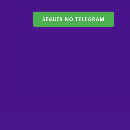
SEGUIR NO TELEGRAM