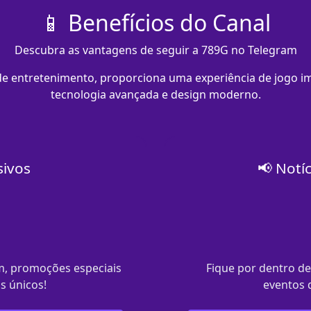
📱 Benefícios do Canal
Descubra as vantagens de seguir a 789G no Telegram
de entretenimento, proporciona uma experiência de jogo ime
tecnologia avançada e design moderno.
sivos
📢 Notí
m, promoções especiais
Fique por dentro d
s únicos!
eventos 