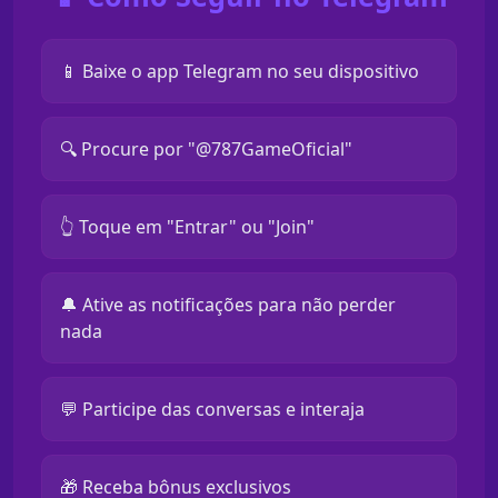
📱 Baixe o app Telegram no seu dispositivo
🔍 Procure por "@787GameOficial"
👆 Toque em "Entrar" ou "Join"
🔔 Ative as notificações para não perder
nada
💬 Participe das conversas e interaja
🎁 Receba bônus exclusivos