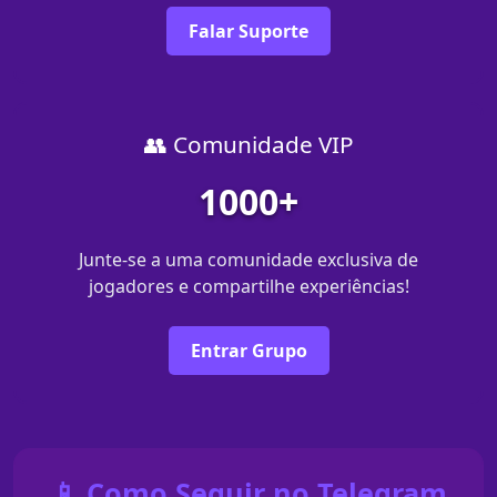
Falar Suporte
👥 Comunidade VIP
1000+
Junte-se a uma comunidade exclusiva de
jogadores e compartilhe experiências!
Entrar Grupo
📱 Como Seguir no Telegram