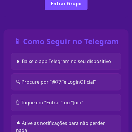
Entrar Grupo
📱 Como Seguir no Telegram
📱 Baixe o app Telegram no seu dispositivo
🔍 Procure por "@77Fe LoginOficial"
👆 Toque em "Entrar" ou "Join"
🔔 Ative as notificações para não perder
nada