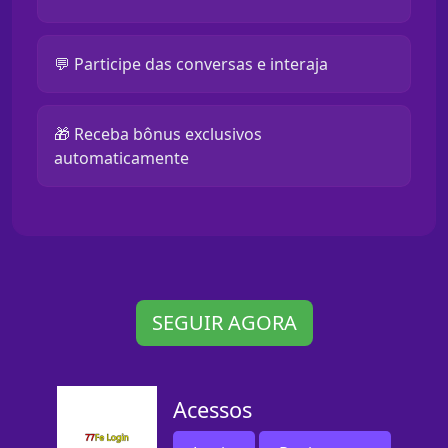
💬 Participe das conversas e interaja
🎁 Receba bônus exclusivos
automaticamente
SEGUIR AGORA
Acessos