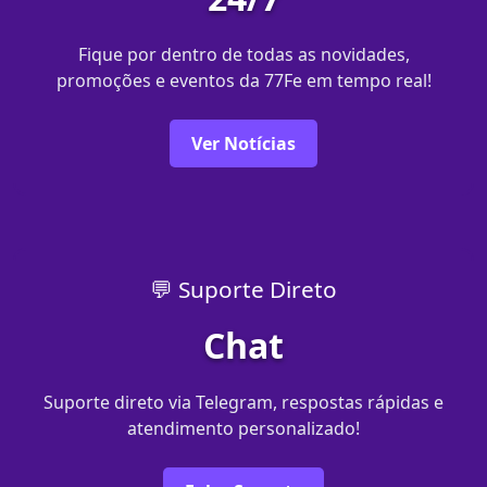
Fique por dentro de todas as novidades,
promoções e eventos da 77Fe em tempo real!
Ver Notícias
💬 Suporte Direto
Chat
Suporte direto via Telegram, respostas rápidas e
atendimento personalizado!