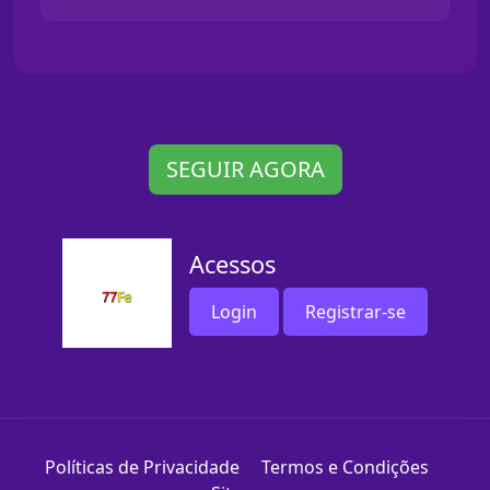
SEGUIR AGORA
Acessos
Login
Registrar-se
Políticas de Privacidade
Termos e Condições