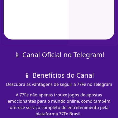
📱 Canal Oficial no Telegram!
📱 Benefícios do Canal
Descubra as vantagens de seguir a 77Fe no Telegram
A 77Fe não apenas trouxe jogos de apostas
emocionantes para o mundo online, como também
oferece serviço completo de entretenimento pela
plataforma 77Fe Brasil .