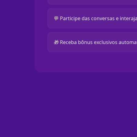
💬 Participe das conversas e interaj
🎁 Receba bônus exclusivos autom