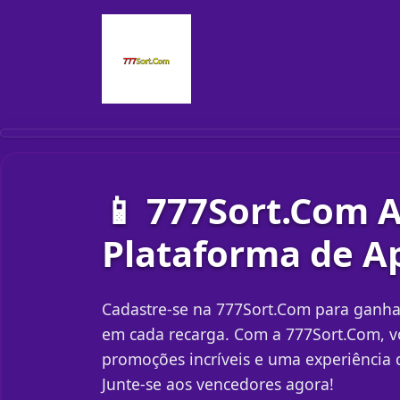
📱 777Sort.Com 
Plataforma de A
Cadastre-se na 777Sort.Com para ganha
em cada recarga. Com a 777Sort.Com, v
promoções incríveis e uma experiência d
Junte-se aos vencedores agora!