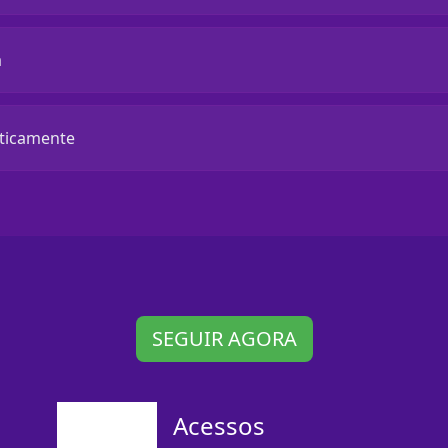
a
aticamente
SEGUIR AGORA
Acessos