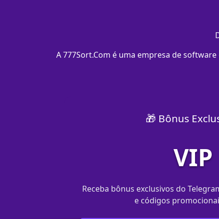
D
A 777Sort.Com é uma empresa de software q
🎁 Bônus Exclu
VIP
Receba bônus exclusivos do Telegra
e códigos promocionai