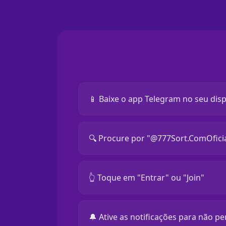
📱 Baixe o app Telegram no seu disp
🔍 Procure por "@777Sort.ComOficia
👆 Toque em "Entrar" ou "Join"
🔔 Ative as notificações para não p