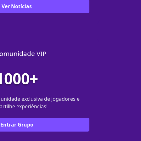
Ver Notícias
Comunidade VIP
1000+
unidade exclusiva de jogadores e
rtilhe experiências!
Entrar Grupo