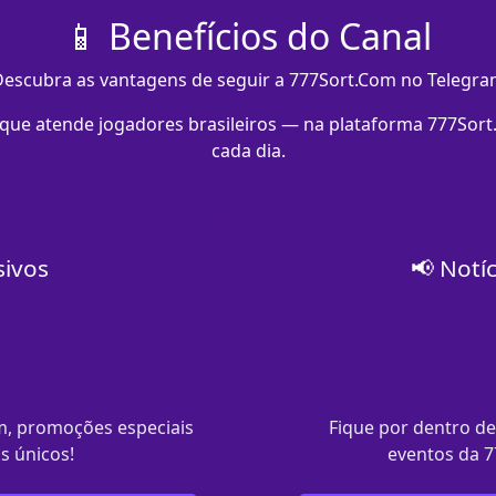
📱 Benefícios do Canal
escubra as vantagens de seguir a 777Sort.Com no Telegr
ue atende jogadores brasileiros — na plataforma 777Sort.
cada dia.
sivos
📢 Notí
m, promoções especiais
Fique por dentro d
s únicos!
eventos da 7