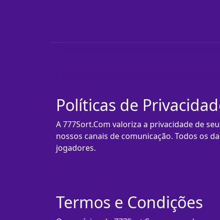
Políticas de Privacida
A 777Sort.Com valoriza a privacidade de se
nossos canais de comunicação. Todos os dad
jogadores.
Termos e Condições