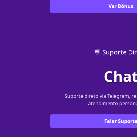
Ver Bônus
💬 Suporte Di
Cha
Suporte direto via Telegram, r
atendimento persona
Falar Suport