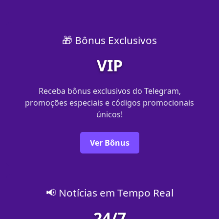
🎁 Bônus Exclusivos
VIP
Receba bônus exclusivos do Telegram,
promoções especiais e códigos promocionais
únicos!
Ver Bônus
📢 Notícias em Tempo Real
24/7