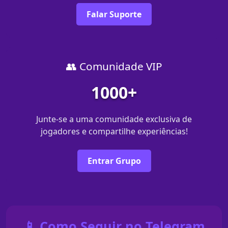
Falar Suporte
👥 Comunidade VIP
1000+
Junte-se a uma comunidade exclusiva de
jogadores e compartilhe experiências!
Entrar Grupo
📱 Como Seguir no Telegram