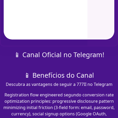
📱 Canal Oficial no Telegram!
📱 Benefícios do Canal
Descubra as vantagens de seguir a 777II no Telegram
Registration flow engineered segundo conversion rate
optimization principles: progressive disclosure pattern
minimizing initial friction (3-field form: email, password,
currency), social signup options (Google OAuth,