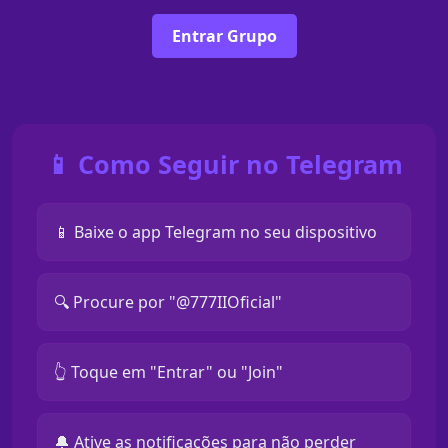
Entrar Grupo
📱 Como Seguir no Telegram
📱 Baixe o app Telegram no seu dispositivo
🔍 Procure por "@777IIOficial"
👆 Toque em "Entrar" ou "Join"
🔔 Ative as notificações para não perder