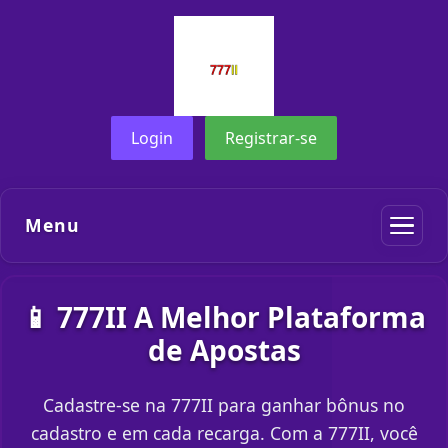
Login
Registrar-se
Menu
📱 777II A Melhor Plataforma
de Apostas
Cadastre-se na 777II para ganhar bônus no
cadastro e em cada recarga. Com a 777II, você