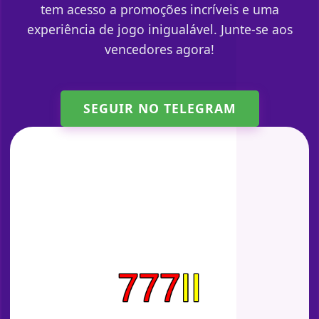
tem acesso a promoções incríveis e uma
experiência de jogo inigualável. Junte-se aos
vencedores agora!
SEGUIR NO TELEGRAM