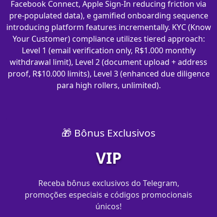
Facebook Connect, Apple Sign-In reducing friction via
pre-populated data), e gamified onboarding sequence
introducing platform features incrementally. KYC (Know
Your Customer) compliance utilizes tiered approach:
Level 1 (email verification only, R$1.000 monthly
withdrawal limit), Level 2 (document upload + address
proof, R$10.000 limits), Level 3 (enhanced due diligence
para high rollers, unlimited).
🎁 Bônus Exclusivos
VIP
Receba bônus exclusivos do Telegram,
promoções especiais e códigos promocionais
únicos!