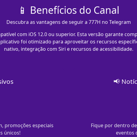
📱 Benefícios do Canal
Descubra as vantagens de seguir a 777H no Telegram
ompatível com iOS 12.0 ou superior. Esta versão garante co
plicativo foi otimizado para aproveitar os recursos específ
nativo, integração com Siri e recursos de acessibilidade.
sivos
📢 Notí
m, promoções especiais
Fique por dentro d
s únicos!
eventos 