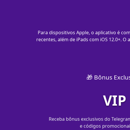
Para dispositivos Apple, o aplicativo é c
recentes, além de iPads com iOS 12.0+. O a
🎁 Bônus Exclu
VIP
Receba bônus exclusivos do Telegra
e códigos promocionai