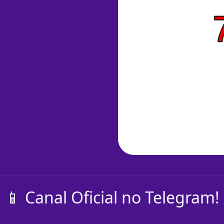
📱 Canal Oficial no Telegram!