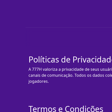
Políticas de Privacida
A 777H valoriza a privacidade de seus usuá
canais de comunicação. Todos os dados cole
jogadores.
Termos e Condições