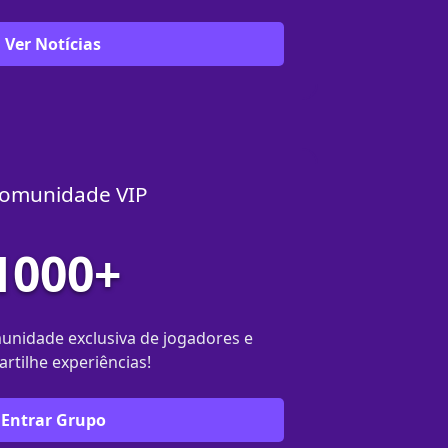
Ver Notícias
Comunidade VIP
1000+
unidade exclusiva de jogadores e
rtilhe experiências!
Entrar Grupo