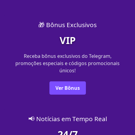
🎁 Bônus Exclusivos
VIP
Receba bônus exclusivos do Telegram,
promoções especiais e códigos promocionais
únicos!
Ver Bônus
📢 Notícias em Tempo Real
24/7