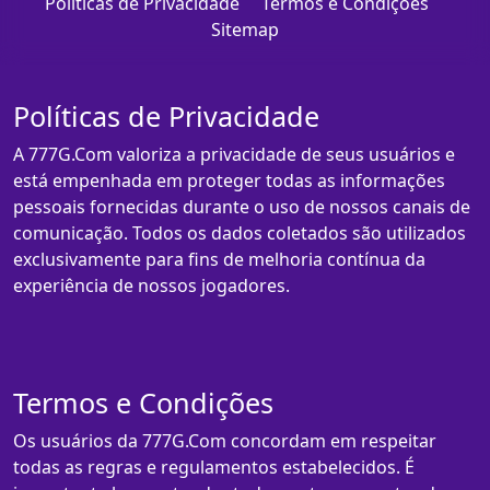
Políticas de Privacidade
Termos e Condições
Sitemap
Políticas de Privacidade
A 777G.Com valoriza a privacidade de seus usuários e
está empenhada em proteger todas as informações
pessoais fornecidas durante o uso de nossos canais de
comunicação. Todos os dados coletados são utilizados
exclusivamente para fins de melhoria contínua da
experiência de nossos jogadores.
Termos e Condições
Os usuários da 777G.Com concordam em respeitar
todas as regras e regulamentos estabelecidos. É