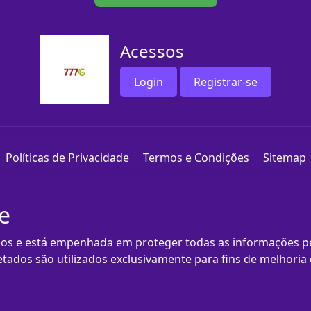
Acessos
Login
Registrar-se
Políticas de Privacidade
Termos e Condições
Sitemap
de
rios e está empenhada em proteger todas as informações p
tados são utilizados exclusivamente para fins de melhoria