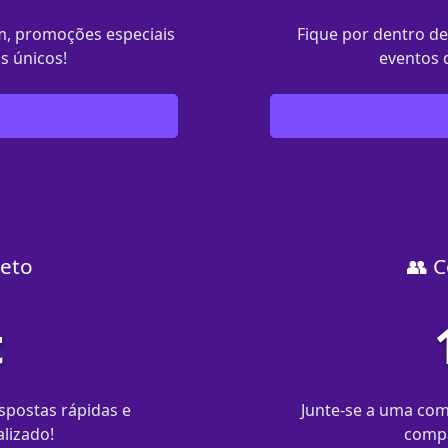
m, promoções especiais
Fique por dentro d
s únicos!
eventos 
reto
👥 
t
espostas rápidas e
Junte-se a uma com
lizado!
compa