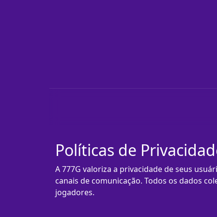
Políticas de Privacida
A 777G valoriza a privacidade de seus usuá
canais de comunicação. Todos os dados cole
jogadores.