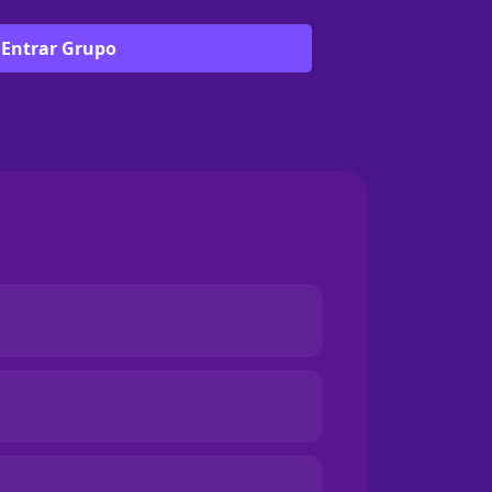
Entrar Grupo