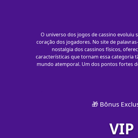
O universo dos jogos de cassino evoluiu 
coração dos jogadores. No site de palavra
nostalgia dos cassinos físicos, ofe
características que tornam essa categoria 
mundo atemporal. Um dos pontos fortes do 
🎁 Bônus Exclu
VIP