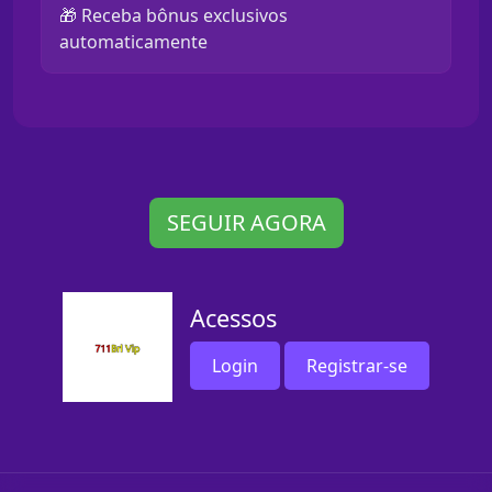
🎁 Receba bônus exclusivos
automaticamente
SEGUIR AGORA
Acessos
Login
Registrar-se