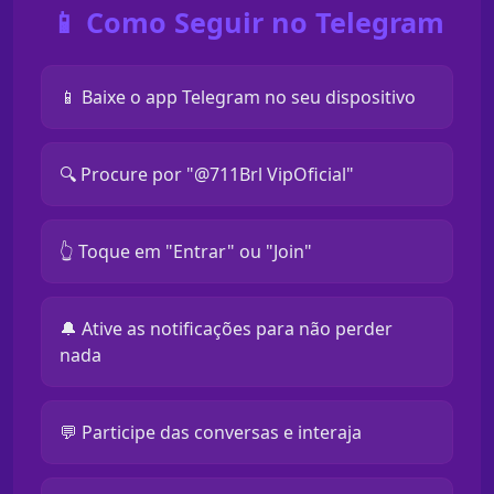
📱 Como Seguir no Telegram
📱 Baixe o app Telegram no seu dispositivo
🔍 Procure por "@711Brl VipOficial"
👆 Toque em "Entrar" ou "Join"
🔔 Ative as notificações para não perder
nada
💬 Participe das conversas e interaja