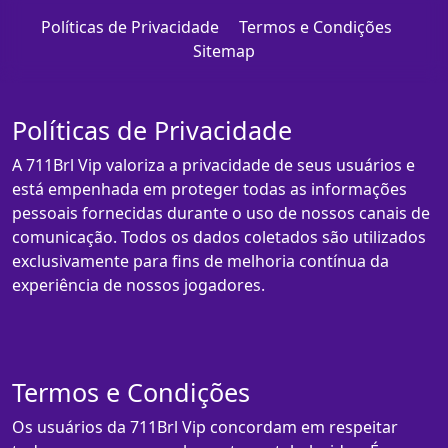
Políticas de Privacidade
Termos e Condições
Sitemap
Políticas de Privacidade
A 711Brl Vip valoriza a privacidade de seus usuários e
está empenhada em proteger todas as informações
pessoais fornecidas durante o uso de nossos canais de
comunicação. Todos os dados coletados são utilizados
exclusivamente para fins de melhoria contínua da
experiência de nossos jogadores.
Termos e Condições
Os usuários da 711Brl Vip concordam em respeitar