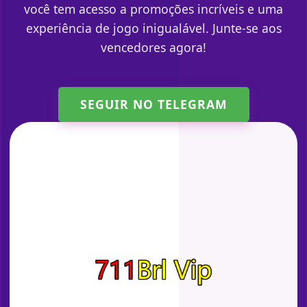
você tem acesso a promoções incríveis e uma
experiência de jogo inigualável. Junte-se aos
vencedores agora!
SEGUIR NO TELEGRAM