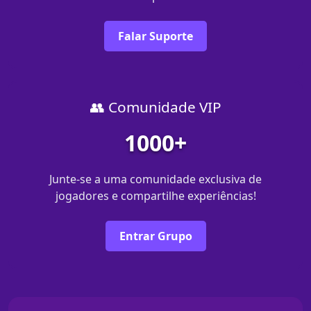
Falar Suporte
👥 Comunidade VIP
1000+
Junte-se a uma comunidade exclusiva de
jogadores e compartilhe experiências!
Entrar Grupo