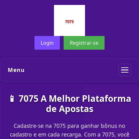
Login
Registrar-se
Menu
📱 7075 A Melhor Plataforma
de Apostas
Cadastre-se na 7075 para ganhar bônus no
cadastro e em cada recarga. Com a 7075, você