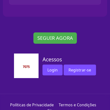
SEGUIR AGORA
Acessos
Login
Registrar-se
Políticas de Privacidade
Termos e Condições