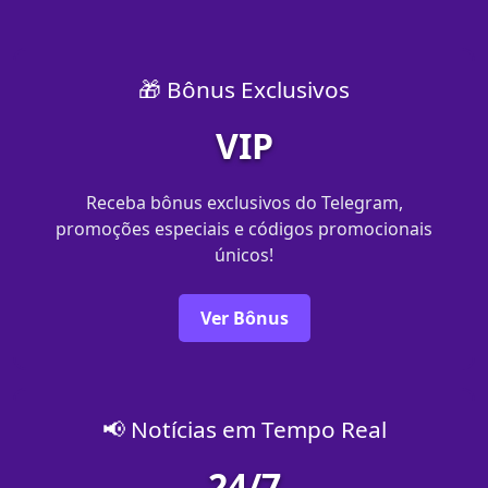
🎁 Bônus Exclusivos
VIP
Receba bônus exclusivos do Telegram,
promoções especiais e códigos promocionais
únicos!
Ver Bônus
📢 Notícias em Tempo Real
24/7