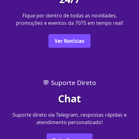
Fique por dentro de todas as novidades,
promoções e eventos da 7075 em tempo real!
Ver Notícias
💬 Suporte Direto
Chat
Suporte direto via Telegram, respostas rápidas e
atendimento personalizado!