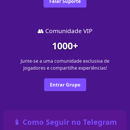
Falar Suporte
👥 Comunidade VIP
1000+
Junte-se a uma comunidade exclusiva de
jogadores e compartilhe experiências!
Entrar Grupo
📱 Como Seguir no Telegram