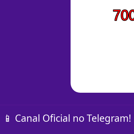
📱 Canal Oficial no Telegram!