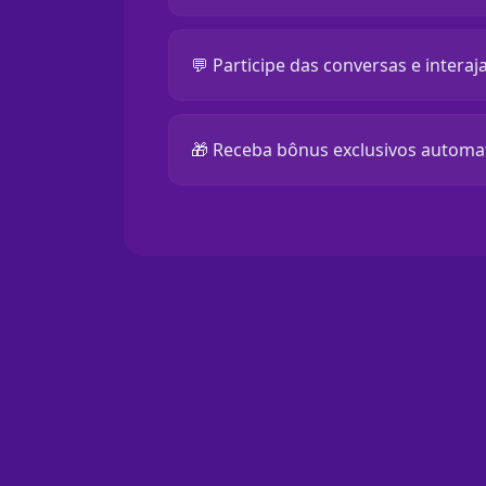
💬 Participe das conversas e interaj
🎁 Receba bônus exclusivos autom