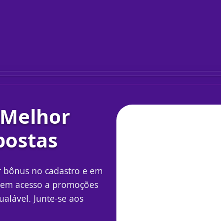
 Melhor
postas
r bônus no cadastro e em
 tem acesso a promoções
ualável. Junte-se aos