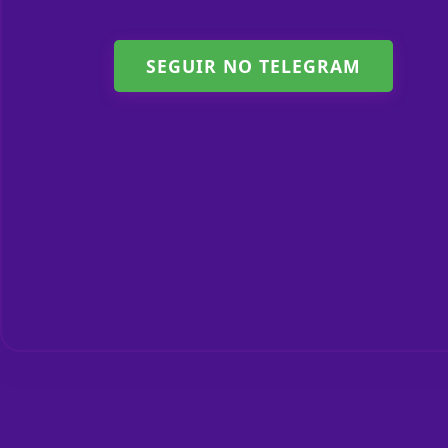
SEGUIR NO TELEGRAM