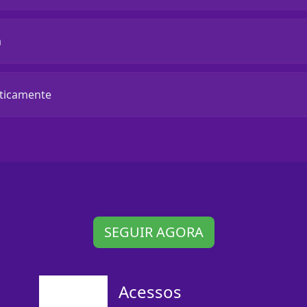
a
aticamente
SEGUIR AGORA
Acessos