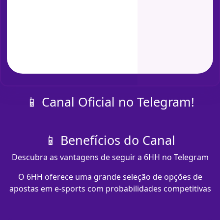
📱 Canal Oficial no Telegram!
📱 Benefícios do Canal
Descubra as vantagens de seguir a 6HH no Telegram
O 6HH oferece uma grande seleção de opções de
apostas em e-sports com probabilidades competitivas