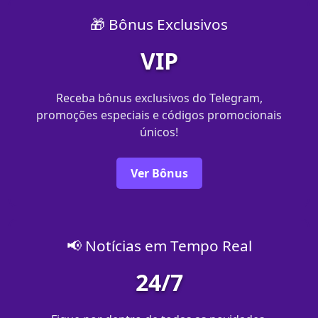
🎁 Bônus Exclusivos
VIP
Receba bônus exclusivos do Telegram,
promoções especiais e códigos promocionais
únicos!
Ver Bônus
📢 Notícias em Tempo Real
24/7