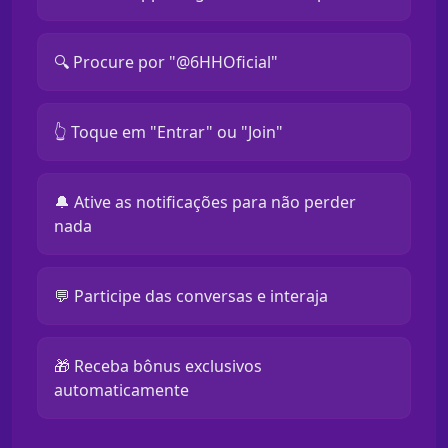
🔍 Procure por "@6HHOficial"
👆 Toque em "Entrar" ou "Join"
🔔 Ative as notificações para não perder
nada
💬 Participe das conversas e interaja
🎁 Receba bônus exclusivos
automaticamente