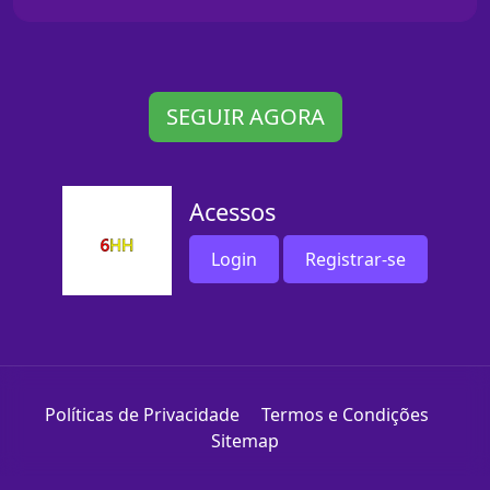
SEGUIR AGORA
Acessos
Login
Registrar-se
Políticas de Privacidade
Termos e Condições
Sitemap