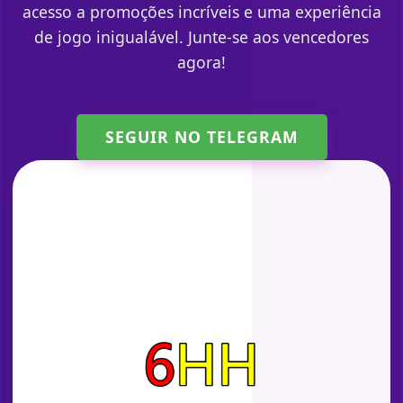
acesso a promoções incríveis e uma experiência
de jogo inigualável. Junte-se aos vencedores
agora!
SEGUIR NO TELEGRAM