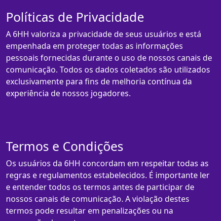
Políticas de Privacidade
A 6HH valoriza a privacidade de seus usuários e está
empenhada em proteger todas as informações
pessoais fornecidas durante o uso de nossos canais de
comunicação. Todos os dados coletados são utilizados
exclusivamente para fins de melhoria contínua da
experiência de nossos jogadores.
Termos e Condições
Os usuários da 6HH concordam em respeitar todas as
regras e regulamentos estabelecidos. É importante ler
e entender todos os termos antes de participar de
nossos canais de comunicação. A violação destes
termos pode resultar em penalizações ou na