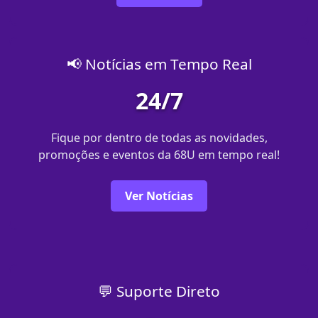
📢 Notícias em Tempo Real
24/7
Fique por dentro de todas as novidades,
promoções e eventos da 68U em tempo real!
Ver Notícias
💬 Suporte Direto