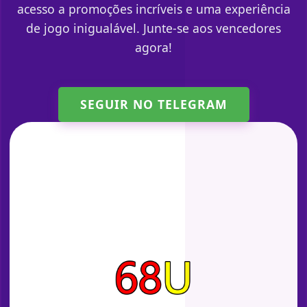
acesso a promoções incríveis e uma experiência
de jogo inigualável. Junte-se aos vencedores
agora!
SEGUIR NO TELEGRAM