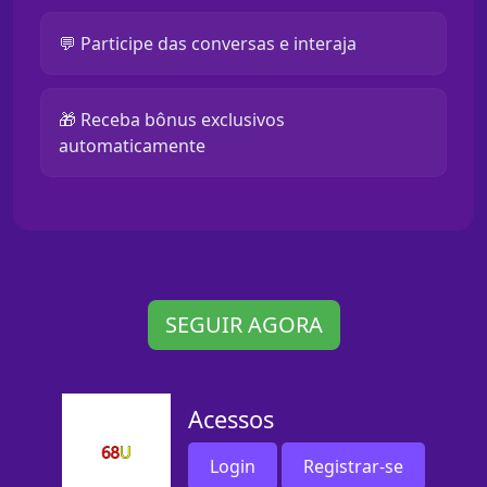
💬 Participe das conversas e interaja
🎁 Receba bônus exclusivos
automaticamente
SEGUIR AGORA
Acessos
Login
Registrar-se