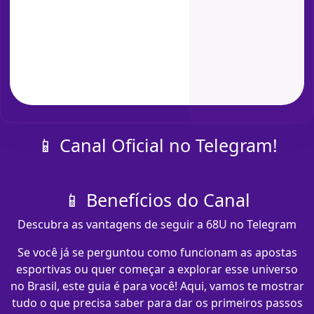
📱 Canal Oficial no Telegram!
📱 Benefícios do Canal
Descubra as vantagens de seguir a 68U no Telegram
Se você já se perguntou como funcionam as apostas
esportivas ou quer começar a explorar esse universo
no Brasil, este guia é para você! Aqui, vamos te mostrar
tudo o que precisa saber para dar os primeiros passos