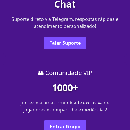
Chat
Suporte direto via Telegram, respostas rápidas e
atendimento personalizado!
Falar Suporte
👥 Comunidade VIP
1000+
Junte-se a uma comunidade exclusiva de
jogadores e compartilhe experiências!
Entrar Grupo