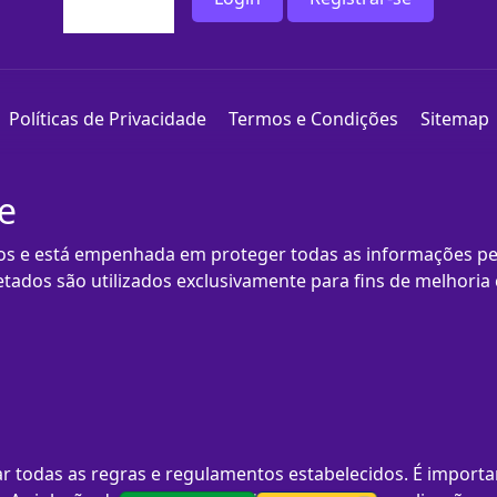
Políticas de Privacidade
Termos e Condições
Sitemap
de
rios e está empenhada em proteger todas as informações p
tados são utilizados exclusivamente para fins de melhoria
 todas as regras e regulamentos estabelecidos. É importa