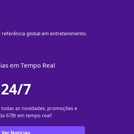
r referência global em entretenimento.
cias em Tempo Real
24/7
e todas as novidades, promoções e
da 67Bt em tempo real!
Ver Notícias