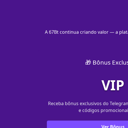
A 67Bt continua criando valor — a pla
🎁 Bônus Exclu
VIP
Receba bônus exclusivos do Telegra
e códigos promocionai
Ver Bônus