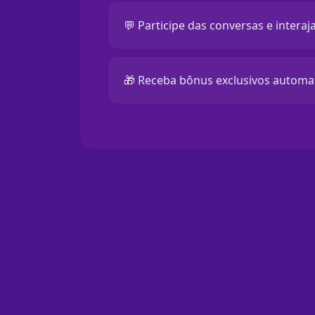
💬 Participe das conversas e interaj
🎁 Receba bônus exclusivos autom