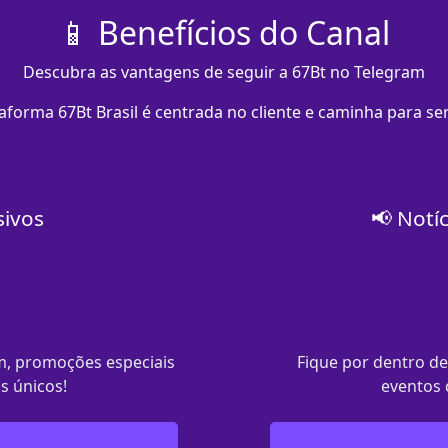
📱 Benefícios do Canal
Descubra as vantagens de seguir a 67Bt no Telegram
taforma 67Bt Brasil é centrada no cliente e caminha para se
sivos
📢 Notí
m, promoções especiais
Fique por dentro d
s únicos!
eventos 