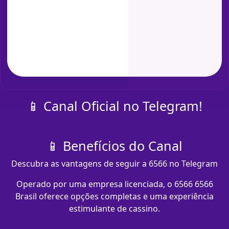
📱 Canal Oficial no Telegram!
📱 Benefícios do Canal
Descubra as vantagens de seguir a 6566 no Telegram
Operado por uma empresa licenciada, o 6566 6566
Brasil oferece opções completas e uma experiência
estimulante de cassino.