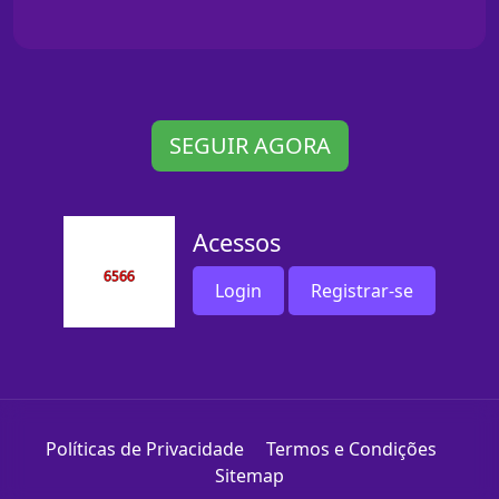
SEGUIR AGORA
Acessos
Login
Registrar-se
Políticas de Privacidade
Termos e Condições
Sitemap