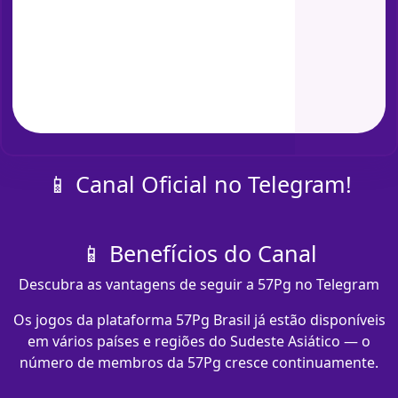
📱 Canal Oficial no Telegram!
📱 Benefícios do Canal
Descubra as vantagens de seguir a 57Pg no Telegram
Os jogos da plataforma 57Pg Brasil já estão disponíveis
em vários países e regiões do Sudeste Asiático — o
número de membros da 57Pg cresce continuamente.