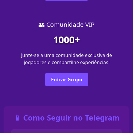
👥 Comunidade VIP
1000+
Junte-se a uma comunidade exclusiva de
jogadores e compartilhe experiências!
Entrar Grupo
📱 Como Seguir no Telegram