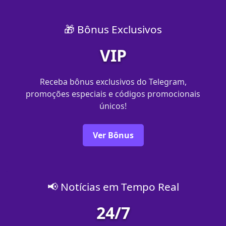
🎁 Bônus Exclusivos
VIP
Receba bônus exclusivos do Telegram,
promoções especiais e códigos promocionais
únicos!
Ver Bônus
📢 Notícias em Tempo Real
24/7