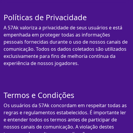
Políticas de Privacidade
A 57Ak valoriza a privacidade de seus usuários e está
empenhada em proteger todas as informações
pessoais fornecidas durante o uso de nossos canais de
comunicação. Todos os dados coletados são utilizados
exclusivamente para fins de melhoria contínua da
experiência de nossos jogadores.
Termos e Condições
Os usuários da 57Ak concordam em respeitar todas as
regras e regulamentos estabelecidos. É importante ler
e entender todos os termos antes de participar de
nossos canais de comunicação. A violação destes