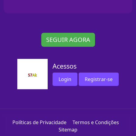
SEGUIR AGORA
Acessos
Login
Registrar-se
Políticas de Privacidade
Termos e Condições
Sitemap