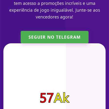
tem acesso a promoções incríveis e uma
experiência de jogo inigualável. Junte-se aos
vencedores agora!
SEGUIR NO TELEGRAM