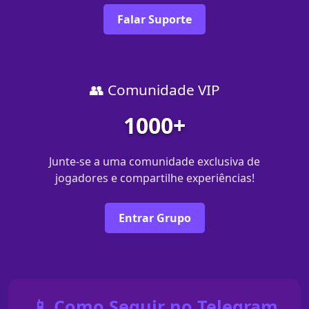
Falar Suporte
👥 Comunidade VIP
1000+
Junte-se a uma comunidade exclusiva de
jogadores e compartilhe experiências!
Entrar Grupo
📱 Como Seguir no Telegram