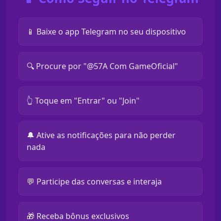
📱 Baixe o app Telegram no seu dispositivo
🔍 Procure por "@57A Com GameOficial"
👆 Toque em "Entrar" ou "Join"
🔔 Ative as notificações para não perder
nada
💬 Participe das conversas e interaja
🎁 Receba bônus exclusivos