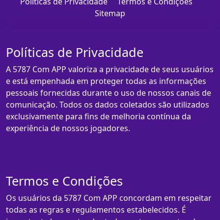
Políticas de Privacidade
Termos e Condições
Sitemap
Políticas de Privacidade
A 5787 Com APP valoriza a privacidade de seus usuários
e está empenhada em proteger todas as informações
pessoais fornecidas durante o uso de nossos canais de
comunicação. Todos os dados coletados são utilizados
exclusivamente para fins de melhoria contínua da
experiência de nossos jogadores.
Termos e Condições
Os usuários da 5787 Com APP concordam em respeitar
todas as regras e regulamentos estabelecidos. É