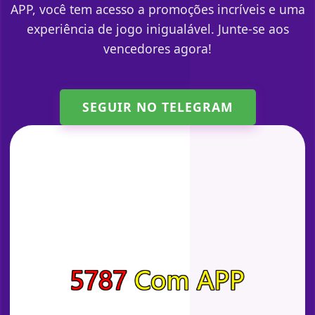
APP, você tem acesso a promoções incríveis e uma
experiência de jogo inigualável. Junte-se aos
vencedores agora!
SEGUIR NO TELEGRAM