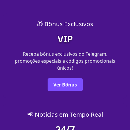
🎁 Bônus Exclusivos
VIP
Receba bônus exclusivos do Telegram,
promoções especiais e códigos promocionais
únicos!
Ver Bônus
📢 Notícias em Tempo Real
24/7