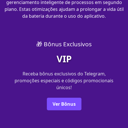
gerenciamento inteligente de processos em segundo
plano. Estas otimizações ajudam a prolongar a vida útil
da bateria durante o uso do aplicativo.
🎁 Bônus Exclusivos
VIP
Receba bônus exclusivos do Telegram,
promoções especiais e códigos promocionais
únicos!
Ver Bônus