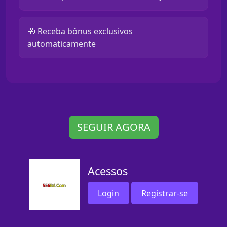
🎁 Receba bônus exclusivos
automaticamente
SEGUIR AGORA
Acessos
Login
Registrar-se