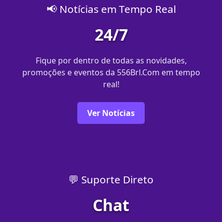
📢 Notícias em Tempo Real
24/7
Fique por dentro de todas as novidades,
promoções e eventos da 556Brl.Com em tempo
real!
Ver Notícias
💬 Suporte Direto
Chat