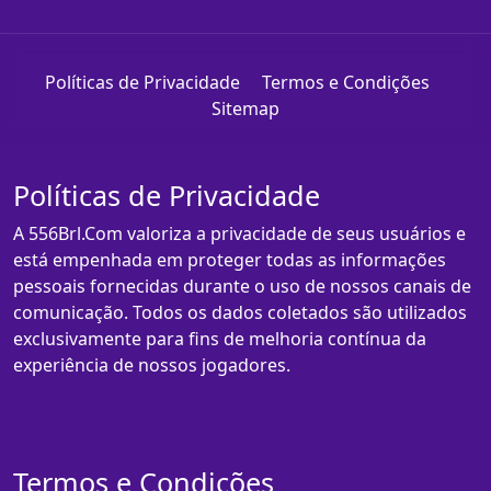
Políticas de Privacidade
Termos e Condições
Sitemap
Políticas de Privacidade
A 556Brl.Com valoriza a privacidade de seus usuários e
está empenhada em proteger todas as informações
pessoais fornecidas durante o uso de nossos canais de
comunicação. Todos os dados coletados são utilizados
exclusivamente para fins de melhoria contínua da
experiência de nossos jogadores.
Termos e Condições