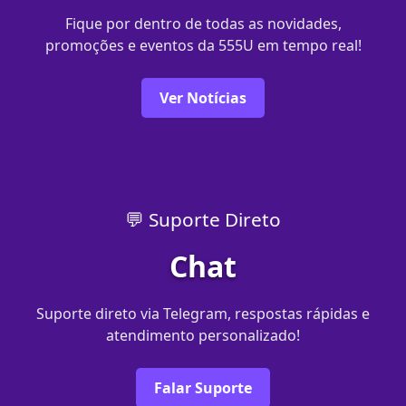
Fique por dentro de todas as novidades,
promoções e eventos da 555U em tempo real!
Ver Notícias
💬 Suporte Direto
Chat
Suporte direto via Telegram, respostas rápidas e
atendimento personalizado!
Falar Suporte