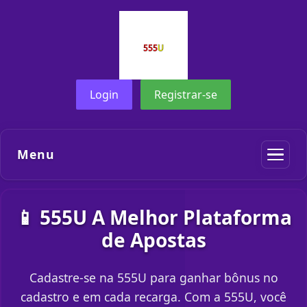
Login
Registrar-se
Menu
📱 555U A Melhor Plataforma
de Apostas
Cadastre-se na 555U para ganhar bônus no
cadastro e em cada recarga. Com a 555U, você