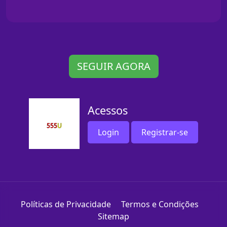
SEGUIR AGORA
Acessos
Login
Registrar-se
Políticas de Privacidade
Termos e Condições
Sitemap