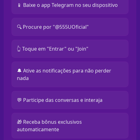
📱 Baixe o app Telegram no seu dispositivo
🔍 Procure por "@555UOficial"
👆 Toque em "Entrar" ou "Join"
🔔 Ative as notificações para não perder
nada
💬 Participe das conversas e interaja
🎁 Receba bônus exclusivos
automaticamente