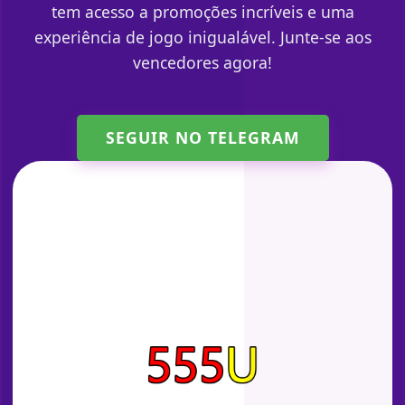
tem acesso a promoções incríveis e uma
experiência de jogo inigualável. Junte-se aos
vencedores agora!
SEGUIR NO TELEGRAM