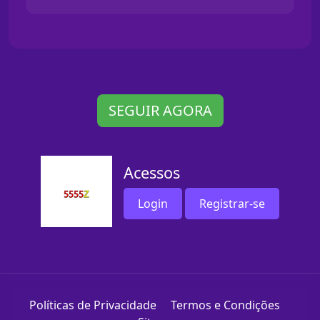
SEGUIR AGORA
Acessos
Login
Registrar-se
Políticas de Privacidade
Termos e Condições