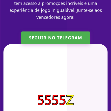
tem acesso a promoções incríveis e uma
experiência de jogo inigualável. Junte-se aos
vencedores agora!
SEGUIR NO TELEGRAM