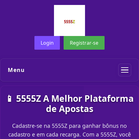
Login
Registrar-se
Menu
📱 5555Z A Melhor Plataforma
de Apostas
Cadastre-se na 5555Z para ganhar bônus no
cadastro e em cada recarga. Com a 5555Z, você