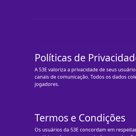
Políticas de Privacida
A 53E valoriza a privacidade de seus usuár
canais de comunicação. Todos os dados cole
jogadores.
Termos e Condições
Os usuários da 53E concordam em respeitar 