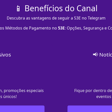
📱 Benefícios do Canal
Descubra as vantagens de seguir a 53E no Telegram
 os Métodos de Pagamento no
53E
: Opções, Segurança e Co
sivos
📢 Notí
m, promoções especiais
Fique por dentro d
s únicos!
eventos