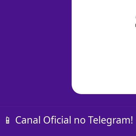
📱 Canal Oficial no Telegram!