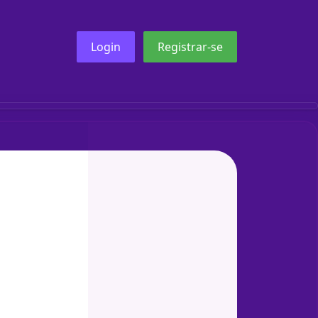
Login
Registrar-se