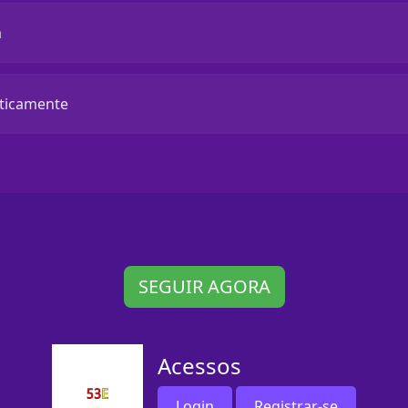
a
aticamente
SEGUIR AGORA
Acessos
Login
Registrar-se