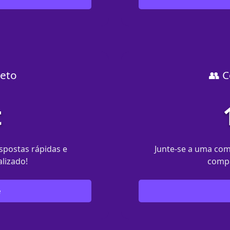
reto
👥 
t
espostas rápidas e
Junte-se a uma com
lizado!
compa
e