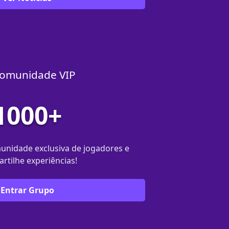
Comunidade VIP
1000+
unidade exclusiva de jogadores e
rtilhe experiências!
Entrar Grupo