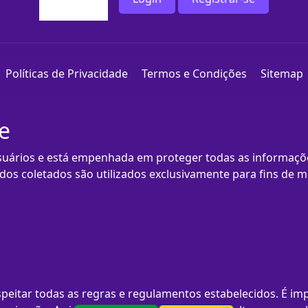
Políticas de Privacidade
Termos e Condições
Sitemap
de
usuários e está empenhada em proteger todas as informaçõ
os coletados são utilizados exclusivamente para fins de m
eitar todas as regras e regulamentos estabelecidos. É imp