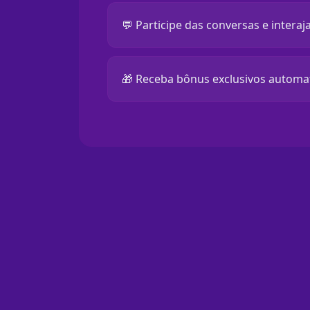
💬 Participe das conversas e interaj
🎁 Receba bônus exclusivos autom