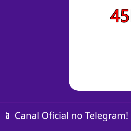
📱 Canal Oficial no Telegram!