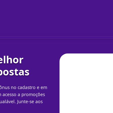
elhor
postas
ônus no cadastro e em
m acesso a promoções
ualável. Junte-se aos