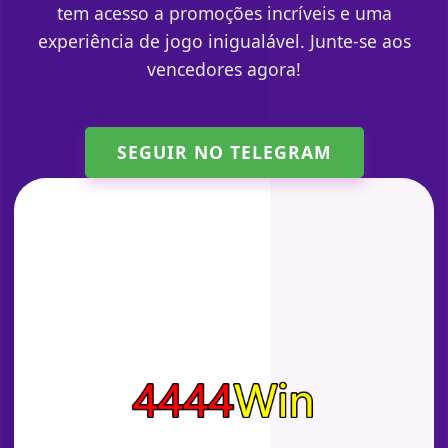
tem acesso a promoções incríveis e uma
experiência de jogo inigualável. Junte-se aos
vencedores agora!
SEGUIR NO TELEGRAM