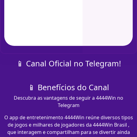
📱 Canal Oficial no Telegram!
📱 Benefícios do Canal
Descubra as vantagens de seguir a 4444Win no
Telegram
O app de entretenimento 4444Win reúne diversos tipos
de jogos e milhares de jogadores da 4444Win Brasil ,
que interagem e compartilham para se divertir ainda