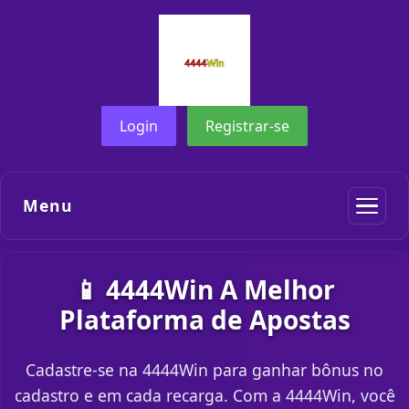
Login
Registrar-se
Menu
📱 4444Win A Melhor
Plataforma de Apostas
Cadastre-se na 4444Win para ganhar bônus no
cadastro e em cada recarga. Com a 4444Win, você