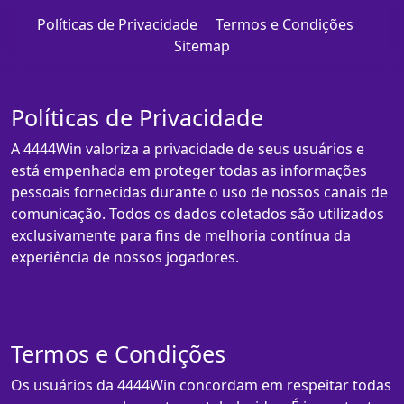
Políticas de Privacidade
Termos e Condições
Sitemap
Políticas de Privacidade
A 4444Win valoriza a privacidade de seus usuários e
está empenhada em proteger todas as informações
pessoais fornecidas durante o uso de nossos canais de
comunicação. Todos os dados coletados são utilizados
exclusivamente para fins de melhoria contínua da
experiência de nossos jogadores.
Termos e Condições
Os usuários da 4444Win concordam em respeitar todas