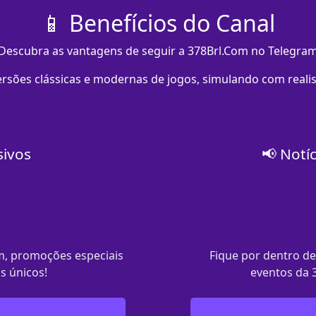
📱 Benefícios do Canal
Descubra as vantagens de seguir a 378Brl.Com no Telegra
ersões clássicas e modernas de jogos, simulando com realis
sivos
📢 Notí
m, promoções especiais
Fique por dentro d
s únicos!
eventos da 