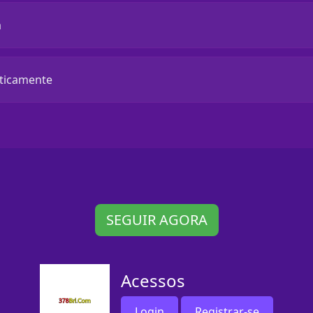
a
aticamente
SEGUIR AGORA
Acessos
Login
Registrar-se