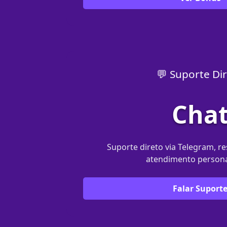
💬 Suporte Di
Cha
Suporte direto via Telegram, r
atendimento persona
Falar Suport