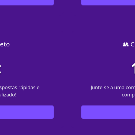
reto
👥 
t
espostas rápidas e
Junte-se a uma com
lizado!
compa
e