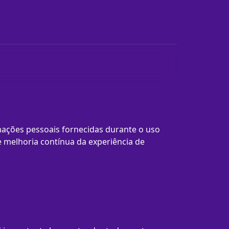
mações pessoais fornecidas durante o uso
e melhoria contínua da experiência de