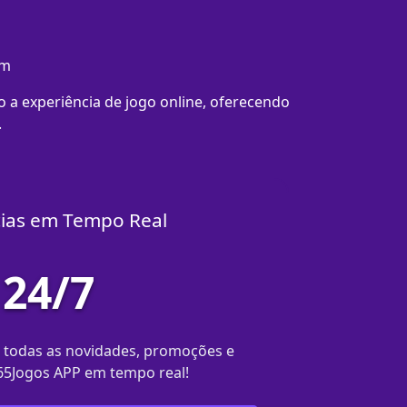
am
a experiência de jogo online, oferecendo
.
cias em Tempo Real
24/7
e todas as novidades, promoções e
65Jogos APP em tempo real!