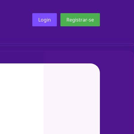
Login
Registrar-se