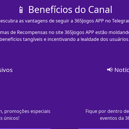
📱 Benefícios do Canal
escubra as vantagens de seguir a 365Jogos APP no Telegr
mas de Recompensas no site 365Jogos APP estão moldando 
benefícios tangíveis e incentivando a lealdade dos usuários
sivos
📢 Notí
m, promoções especiais
Fique por dentro d
s únicos!
eventos da 3