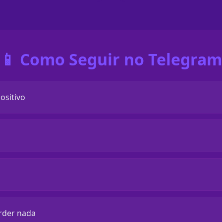
📱 Como Seguir no Telegram
ositivo
erder nada