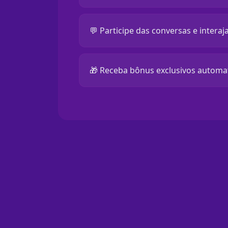
💬 Participe das conversas e interaj
🎁 Receba bônus exclusivos autom