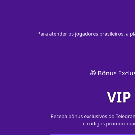
Para atender os jogadores brasileiros, a 
🎁 Bônus Exclu
VIP
Receba bônus exclusivos do Telegra
e códigos promocionai