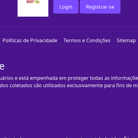
Login
Registrar-se
Políticas de Privacidade
Termos e Condições
Sitemap
de
usuários e está empenhada em proteger todas as informaçõe
os coletados são utilizados exclusivamente para fins de m