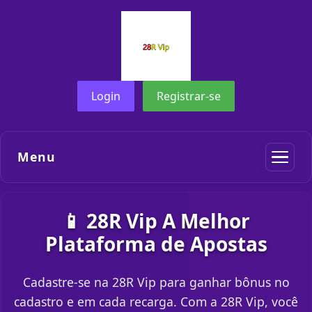
Login
Registrar-se
Menu
📱 28R Vip A Melhor
Plataforma de Apostas
Cadastre-se na 28R Vip para ganhar bônus no
cadastro e em cada recarga. Com a 28R Vip, você