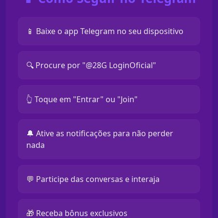
📱 Baixe o app Telegram no seu dispositivo
🔍 Procure por "@28G LoginOficial"
👆 Toque em "Entrar" ou "Join"
🔔 Ative as notificações para não perder
nada
💬 Participe das conversas e interaja
🎁 Receba bônus exclusivos