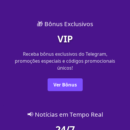
🎁 Bônus Exclusivos
VIP
Receba bônus exclusivos do Telegram,
promoções especiais e códigos promocionais
únicos!
Ver Bônus
📢 Notícias em Tempo Real
24/7