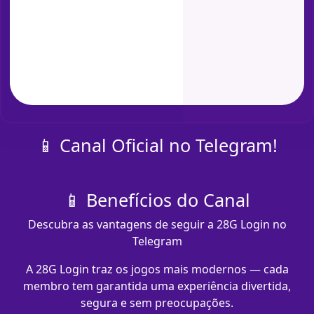
📱 Canal Oficial no Telegram!
📱 Benefícios do Canal
Descubra as vantagens de seguir a 28G Login no
Telegram
A 28G Login traz os jogos mais modernos — cada
membro tem garantida uma experiência divertida,
segura e sem preocupações.