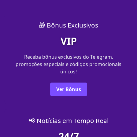
🎁 Bônus Exclusivos
VIP
Receba bônus exclusivos do Telegram,
promoções especiais e códigos promocionais
únicos!
Ver Bônus
📢 Notícias em Tempo Real
24/7