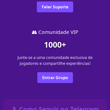
Falar Suporte
👥 Comunidade VIP
1000+
Junte-se a uma comunidade exclusiva de
jogadores e compartilhe experiências!
Entrar Grupo
📱 Como Seguir no Telegram