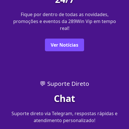
Fique por dentro de todas as novidades,
promoções e eventos da 289Win Vip em tempo
real!
Ver Notícias
💬 Suporte Direto
Chat
Suporte direto via Telegram, respostas rápidas e
atendimento personalizado!