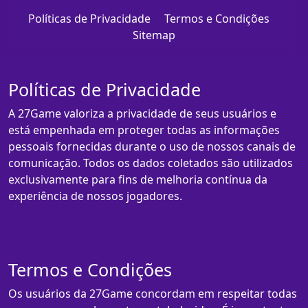
Políticas de Privacidade
Termos e Condições
Sitemap
Políticas de Privacidade
A 27Game valoriza a privacidade de seus usuários e
está empenhada em proteger todas as informações
pessoais fornecidas durante o uso de nossos canais de
comunicação. Todos os dados coletados são utilizados
exclusivamente para fins de melhoria contínua da
experiência de nossos jogadores.
Termos e Condições
Os usuários da 27Game concordam em respeitar todas