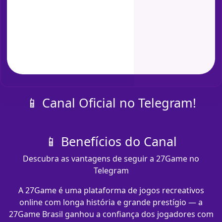
📱 Canal Oficial no Telegram!
📱 Benefícios do Canal
Descubra as vantagens de seguir a 27Game no
Telegram
A 27Game é uma plataforma de jogos recreativos
online com longa história e grande prestígio — a
27Game Brasil ganhou a confiança dos jogadores com