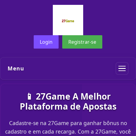
Login
Registrar-se
Menu
📱 27Game A Melhor
Plataforma de Apostas
Cadastre-se na 27Game para ganhar bônus no
cadastro e em cada recarga. Com a 27Game, você