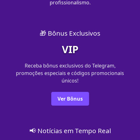
profissionalismo.
🎁 Bônus Exclusivos
VIP
Receba bônus exclusivos do Telegram,
promoções especiais e códigos promocionais
únicos!
Ver Bônus
📢 Notícias em Tempo Real