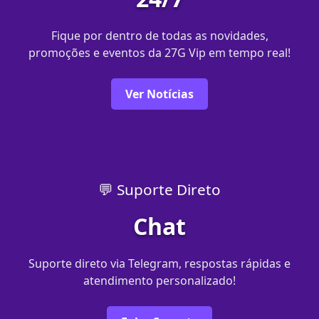
Fique por dentro de todas as novidades,
promoções e eventos da 27G Vip em tempo real!
Ver Notícias
💬 Suporte Direto
Chat
Suporte direto via Telegram, respostas rápidas e
atendimento personalizado!