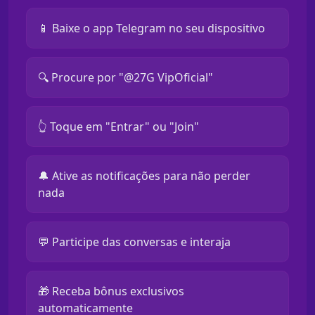
📱 Baixe o app Telegram no seu dispositivo
🔍 Procure por "@27G VipOficial"
👆 Toque em "Entrar" ou "Join"
🔔 Ative as notificações para não perder
nada
💬 Participe das conversas e interaja
🎁 Receba bônus exclusivos
automaticamente