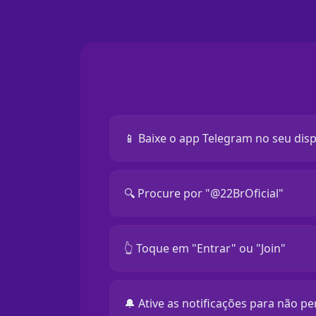
📱 Baixe o app Telegram no seu disp
🔍 Procure por "@22BrOficial"
👆 Toque em "Entrar" ou "Join"
🔔 Ative as notificações para não p