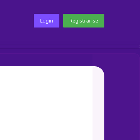
Login
Registrar-se