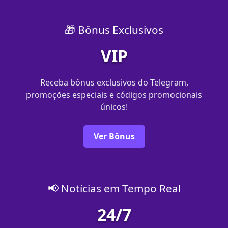
🎁 Bônus Exclusivos
VIP
Receba bônus exclusivos do Telegram,
promoções especiais e códigos promocionais
únicos!
Ver Bônus
📢 Notícias em Tempo Real
24/7