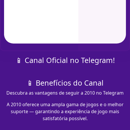
📱 Canal Oficial no Telegram!
📱 Benefícios do Canal
Descubra as vantagens de seguir a 2010 no Telegram
A 2010 oferece uma ampla gama de jogos e o melhor
suporte — garantindo a experiência de jogo mais
satisfatória possível.