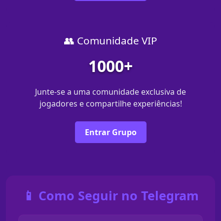
👥 Comunidade VIP
1000+
Junte-se a uma comunidade exclusiva de
jogadores e compartilhe experiências!
Entrar Grupo
📱 Como Seguir no Telegram