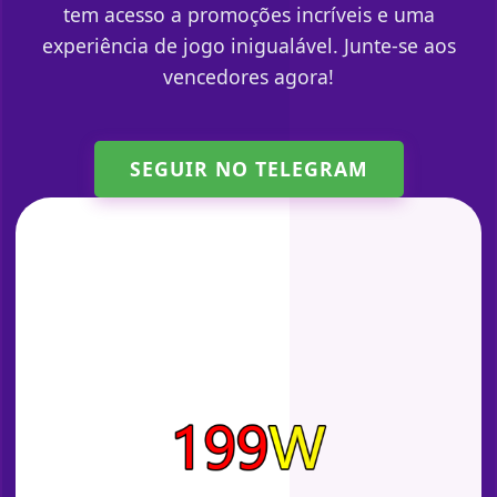
tem acesso a promoções incríveis e uma
experiência de jogo inigualável. Junte-se aos
vencedores agora!
SEGUIR NO TELEGRAM