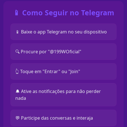
📱 Como Seguir no Telegram
📱 Baixe o app Telegram no seu dispositivo
🔍 Procure por "@199WOficial"
👆 Toque em "Entrar" ou "Join"
🔔 Ative as notificações para não perder
nada
💬 Participe das conversas e interaja