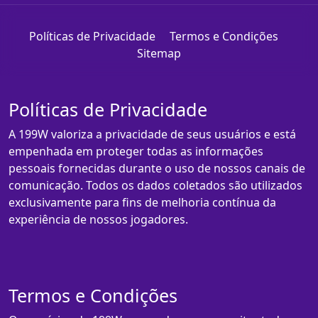
Políticas de Privacidade
Termos e Condições
Sitemap
Políticas de Privacidade
A 199W valoriza a privacidade de seus usuários e está
empenhada em proteger todas as informações
pessoais fornecidas durante o uso de nossos canais de
comunicação. Todos os dados coletados são utilizados
exclusivamente para fins de melhoria contínua da
experiência de nossos jogadores.
Termos e Condições