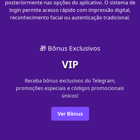
posteriormente nas opções do aplicativo. O sistema de
login permite acesso rápido com impressão digital,
reconhecimento facial ou autenticação tradicional.
🎁 Bônus Exclusivos
VIP
Receba bônus exclusivos do Telegram,
promoções especiais e códigos promocionais
únicos!
Ver Bônus