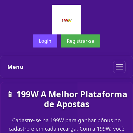
Login
Registrar-se
Menu
📱 199W A Melhor Plataforma
de Apostas
Cadastre-se na 199W para ganhar bônus no
cadastro e em cada recarga. Com a 199W, você