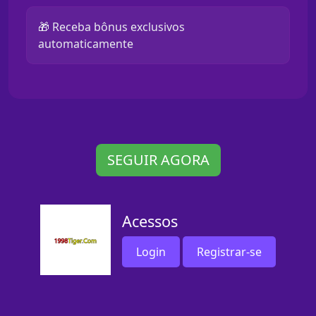
🎁 Receba bônus exclusivos
automaticamente
SEGUIR AGORA
Acessos
Login
Registrar-se