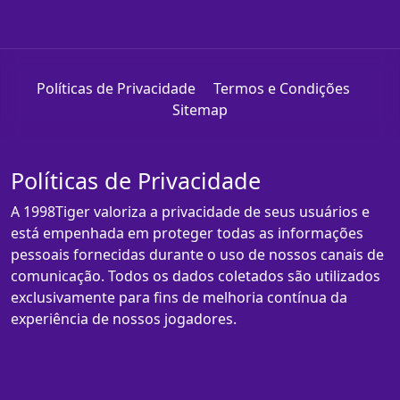
Políticas de Privacidade
Termos e Condições
Sitemap
Políticas de Privacidade
A 1998Tiger valoriza a privacidade de seus usuários e
está empenhada em proteger todas as informações
pessoais fornecidas durante o uso de nossos canais de
comunicação. Todos os dados coletados são utilizados
exclusivamente para fins de melhoria contínua da
experiência de nossos jogadores.