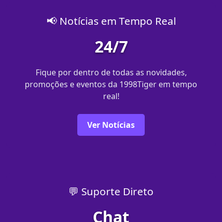
📢 Notícias em Tempo Real
24/7
Fique por dentro de todas as novidades,
promoções e eventos da 1998Tiger em tempo
real!
Ver Notícias
💬 Suporte Direto
Chat