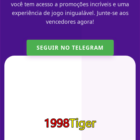
você tem acesso a promoções incríveis e uma
experiência de jogo inigualável. Junte-se aos
vencedores agora!
SEGUIR NO TELEGRAM