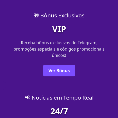
🎁 Bônus Exclusivos
VIP
Receba bônus exclusivos do Telegram,
promoções especiais e códigos promocionais
únicos!
Ver Bônus
📢 Notícias em Tempo Real
24/7