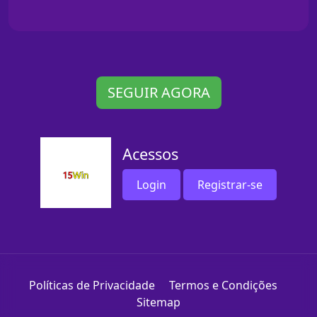
SEGUIR AGORA
Acessos
Login
Registrar-se
Políticas de Privacidade
Termos e Condições
Sitemap