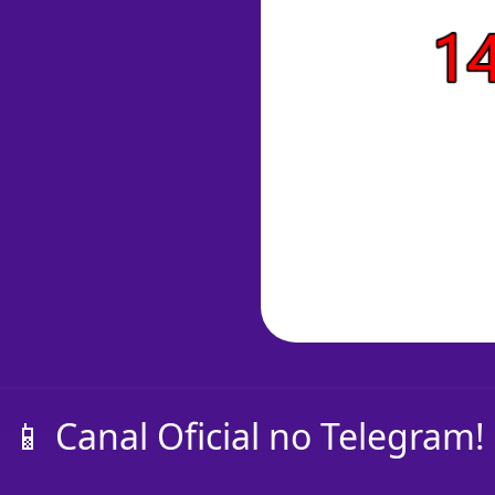
📱 Canal Oficial no Telegram!