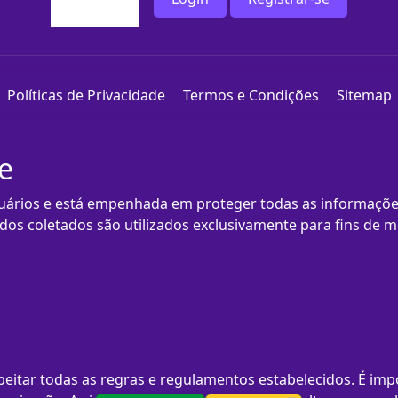
Políticas de Privacidade
Termos e Condições
Sitemap
de
suários e está empenhada em proteger todas as informaçõe
os coletados são utilizados exclusivamente para fins de m
itar todas as regras e regulamentos estabelecidos. É impo