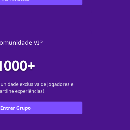
Comunidade VIP
1000+
unidade exclusiva de jogadores e
rtilhe experiências!
Entrar Grupo