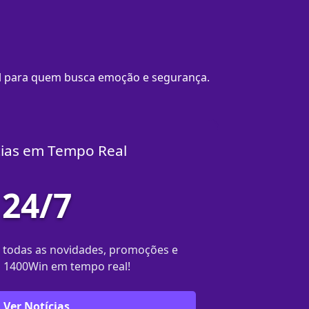
eal para quem busca emoção e segurança.
cias em Tempo Real
24/7
e todas as novidades, promoções e
 1400Win em tempo real!
Ver Notícias