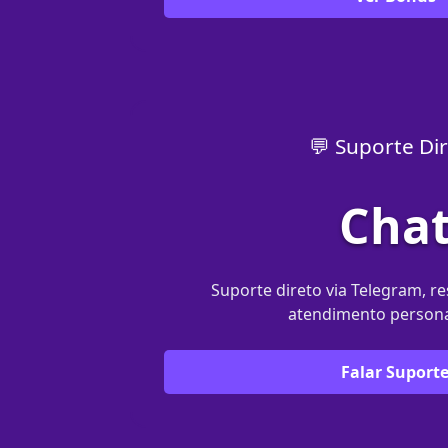
💬 Suporte Di
Cha
Suporte direto via Telegram, r
atendimento persona
Falar Suport